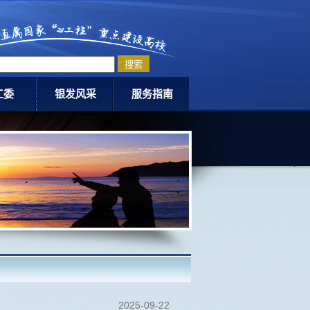
工委
银发风采
服务指南
委动态
老科协
退休指南
爱网
老体协
活动中心介绍
银龄教师计划
下载专区
老同志优秀事迹
联系我们
2025-09-22