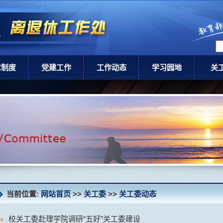
章制度
党建工作
工作动态
学习园地
关
级政策
党建工作
通知公告
领导讲话
关工
校规章
新闻动态
健康养老
关
讣 告
当前位置:
网站首页
>>
关工委
>>
关工委动态
校关工委赴理学院调研“五好”关工委建设