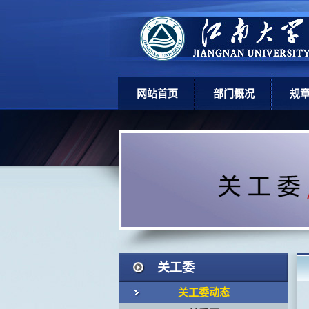
网站首页
部门概况
规
部门简介
上
机构设置
学
现任领导
岗位职责
关工委
关工委动态