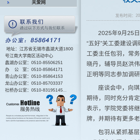
关爱网
发布时间：2
2025年9月
“五好”关工委建设
地址：江苏省无锡市蠡湖大道1800
工委主任包羽，常务
号江南大学南区活动中心
蠡湖办公室：0510-85506251
晓丹，辅导员赵洪伟
办 公 室：0510-85864171
正明等同志参加调研
青山办公室：0510-85864153
龙山办公室：0510-85703337
座谈会中，向琪
社桥办公室：0510-83195145...
期待，同时充分肯定
表示，学院党委将继
牌，并期待有更多老
包羽从紧抓基层