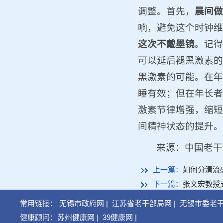
调整。首先，
晨间做
响，避免这个时钟维
这次不戴墨镜
。记得
可以延后褪黑激素的
黑激素的可能。在年
睡有效；但在年长者
激素节律增强，缩短
间精神状态的提升。
来源：中国老干
上一篇：
如何分清流
下一篇：
张文宏教授
常用链接：
无锡市政府网
|
江苏省老干部局网
|
无锡市委老
健康顾问：
苏州健康网
|
39健康网
|