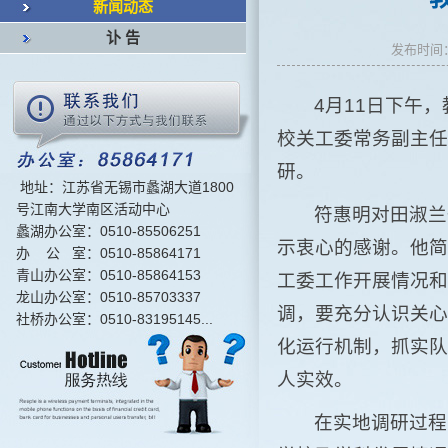
新闻动态
讣 告
发布时间：
4月11日下午
校关工委常务副主任
研。
地址：江苏省无锡市蠡湖大道1800
号江南大学南区活动中心
符惠明对田淑兰
蠡湖办公室：0510-85506251
示衷心的感谢。他简
办 公 室：0510-85864171
青山办公室：0510-85864153
工委工作开展情况和
龙山办公室：0510-85703337
调，要充分认识关心
社桥办公室：0510-83195145...
化运行机制，抓实队
人实效。
在实地调研过程