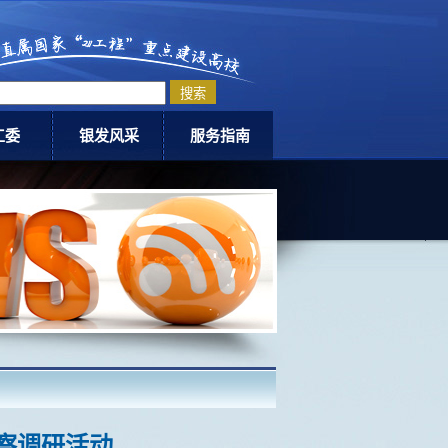
工委
银发风采
服务指南
委动态
老科协
退休指南
爱网
老体协
活动中心介绍
银龄教师计划
下载专区
老同志优秀事迹
联系我们
察调研活动