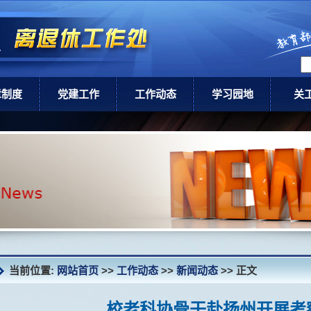
章制度
党建工作
工作动态
学习园地
关
级政策
党建工作
通知公告
领导讲话
关工
校规章
新闻动态
健康养老
关
讣 告
当前位置:
网站首页
>>
工作动态
>>
新闻动态
>> 正文
校老科协骨干赴扬州开展考