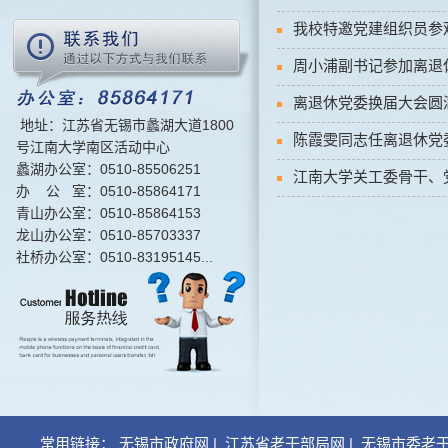
我校特邀党建组织员参
周小浦副书记参加离退
离退休党委换届大会圆
地址：江苏省无锡市蠡湖大道1800
陈霞雯同志任离退休党
号江南大学南区活动中心
蠡湖办公室：0510-85506251
江南大学关工委骨干、
办 公 室：0510-85864171
青山办公室：0510-85864153
龙山办公室：0510-85703337
社桥办公室：0510-83195145...
常用链接：
无锡市政府网
|
江苏省老干部局网
|
无锡市委老