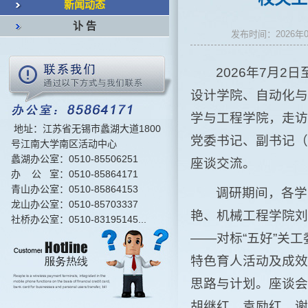
新闻动态
讣 告
发布时间：2026
2026年7月
设计学院、自动化与
学与工程学院，走访
地址：江苏省无锡市蠡湖大道1800
党委书记、副书记（
号江南大学南区活动中心
蠡湖办公室：0510-85506251
座谈交流。
办 公 室：0510-85864171
青山办公室：0510-85864153
调研期间，各学
龙山办公室：0510-85703337
艳、机械工程学院刘
社桥办公室：0510-83195145...
——对标“五好”关
特色育人活动及成效
思路与计划。座谈会
胡继红、袁励红、谢