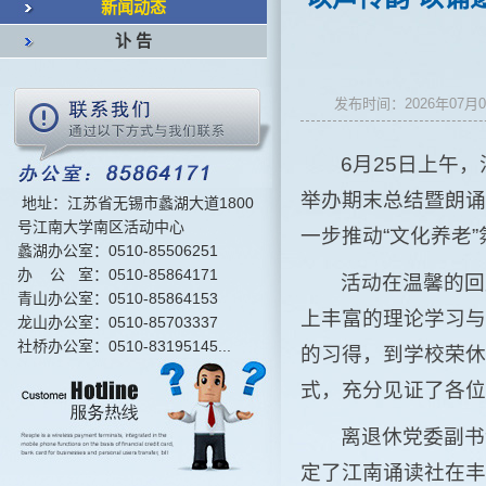
新闻动态
讣 告
发布时间：2026年0
6月25日上午
举办期末总结暨朗诵
地址：江苏省无锡市蠡湖大道1800
号江南大学南区活动中心
一步推动“文化养老
蠡湖办公室：0510-85506251
办 公 室：0510-85864171
活动在温馨的回
青山办公室：0510-85864153
上丰富的理论学习与
龙山办公室：0510-85703337
社桥办公室：0510-83195145...
的习得，到学校荣休
式，充分见证了各位
离退休党委副书
定了江南诵读社在丰