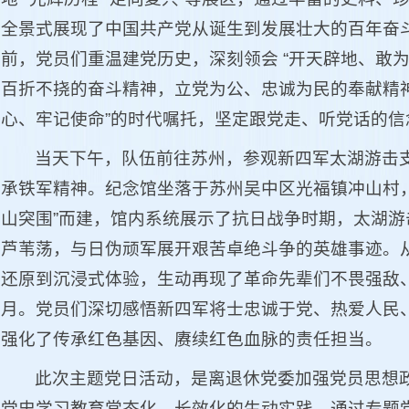
全景式展现了中国共产党从诞生到发展壮大的百年奋
前，党员们重温建党历史，深刻领会 “开天辟地、敢
百折不挠的奋斗精神，立党为公、忠诚为民的奉献精神
心、牢记使命”的时代嘱托，坚定跟党走、听党话的信
当天下午，队伍前往苏州，参观新四军太湖游击
承铁军精神。纪念馆坐落于苏州吴中区光福镇冲山村
山突围”而建，馆内系统展示了抗日战争时期，太湖
芦苇荡，与日伪顽军展开艰苦卓绝斗争的英雄事迹。
还原到沉浸式体验，生动再现了革命先辈们不畏强敌
月。党员们深切感悟新四军将士忠诚于党、热爱人民
强化了传承红色基因、赓续红色血脉的责任担当。
此次主题党日活动，是离退休党委加强党员思想
党史学习教育常态化、长效化的生动实践。通过专题