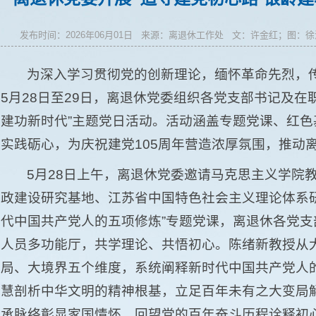
发布时间：2026年06月01日 来源：离退休工作处 文：许金红；图
为深入学习贯彻党的创新理论，缅怀革命先烈，
5月28日至29日，离退休党委组织各党支部书记及在
建功新时代”主题党日活动。活动涵盖专题党课、红
实践砺心，为庆祝建党105周年营造浓厚氛围，推动
5月28日上午，离退休党委邀请马克思主义学院
政建设研究基地、江苏省中国特色社会主义理论体系
代中国共产党人的五项修炼”专题党课，离退休各党
人员多功能厅，共学理论、共悟初心。陈绪新教授从
局、大境界五个维度，系统阐释新时代中国共产党人
慧剖析中华文明的精神根基，立足百年未有之大变局
承脉络彰显家国情怀，回望党的百年奋斗历程诠释初