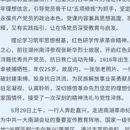
牢理想信念，引导党员骨干以“五项修炼”为抓手，坚
永葆共产党员的政治本色。党课内容兼具思想高度、
释，又有实践指引，让在场党员深受教育与启发。
理论学习筑牢思想根基，红色研学传承革命精神。
之心，前往湖州南浔参观张新华烈士故居，开启红色
浔籍优秀共产党员、抗日救亡运动先锋，1916年出生
幸被捕牺牲，年仅25岁。故居内，一张张老照片、一
破封建束缚、投身抗日洪流、为民族解放事业英勇献
驻足凝视、认真聆听，深切感悟革命先烈坚定的理想
家国情怀，接受了一次深刻的精神洗礼与党性淬炼。
5月29日上午，一行人奔赴嘉兴，走进南湖革命纪
为中共一大南湖会址的重要宣传教育阵地、国家一级博
地”“光辉历程”“走向复兴”等展区，通过丰富的史料