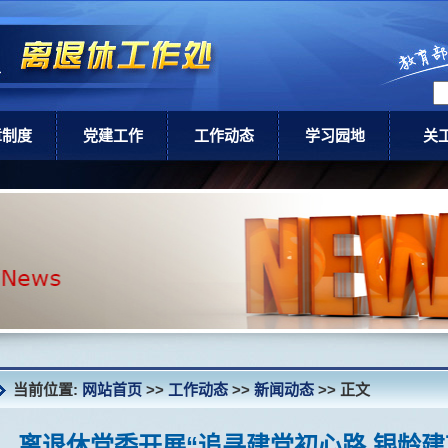
章制度
党建工作
工作动态
学习园地
关
级政策
党建工作
通知公告
领导讲话
关工
校规章
新闻动态
健康养老
关
讣 告
当前位置:
网站首页
>>
工作动态
>>
新闻动态
>> 正文
离退休党委开展“追寻建党初心路 银龄建