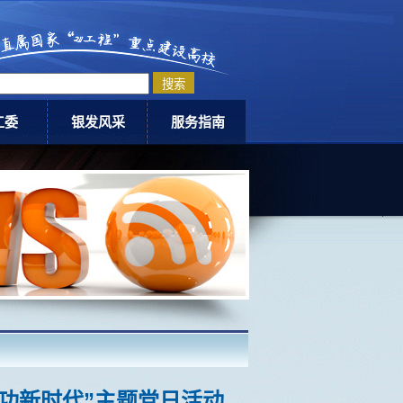
工委
银发风采
服务指南
委动态
老科协
退休指南
爱网
老体协
活动中心介绍
银龄教师计划
下载专区
老同志优秀事迹
联系我们
功新时代”主题党日活动