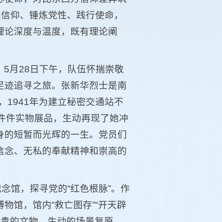
定信仰、锤炼党性、践行使命，
理论深度与温度，既有理论阐
5月28日下午，队伍怀揣崇敬
足迹追寻之旅。张新华烈士是南
，1941年为建立秘密交通站不
件件实物展品，生动再现了她冲
身的短暂而光辉的一生。党员们
信念、无私的奉献精神和崇高的
念馆，探寻党的“红色根脉”。作
物馆，馆内“救亡图存”“开天辟
、珍贵的文物、生动的场景复原，