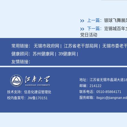
上一篇：
银球飞舞展
下一篇：
览锡城百年
党日活动
常用链接：
无锡市政府网
|
江苏省老干部局网
|
无锡市委老
健康顾问：
苏州健康网
|
39健康网
|
友情链接：
地址：江苏省无锡市蠡湖大道18
邮编：214122
联系电话：0510-85864171
技术支持：
信息化建设管理处
服务邮箱：ltxgzc@jiangnan.ed
校内备案号：JW备170151