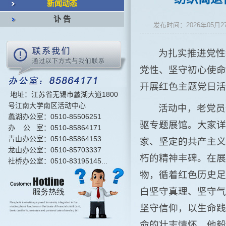
新闻动态
讣 告
发布时间：2026年0
为扎实推进党性
党性、坚守初心使命
开展红色主题党日活
地址：江苏省无锡市蠡湖大道1800
号江南大学南区活动中心
活动中，老党员
蠡湖办公室：0510-85506251
驱专题展馆。大家详
办 公 室：0510-85864171
青山办公室：0510-85864153
家、坚定的共产主义
龙山办公室：0510-85703337
朽的精神丰碑。在展
社桥办公室：0510-83195145...
物，循着红色历史足
白坚守真理、坚守气
坚守信仰，以生命践
命的壮志情怀，他毅