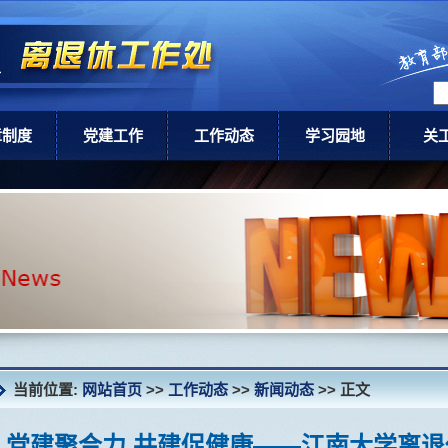
章制度
党建工作
工作动态
学习园地
关
级政策
党建工作
通知公告
领导讲话
关工
校规章
新闻动态
健康养老
关
讣 告
当前位置:
网站首页
>>
工作动态
>>
新闻动态
>> 正文
党建聚合力 共建促健康——江南大学离