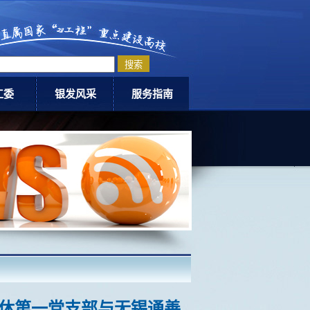
工委
银发风采
服务指南
委动态
老科协
退休指南
爱网
老体协
活动中心介绍
银龄教师计划
下载专区
老同志优秀事迹
联系我们
退休第一党支部与无锡通善