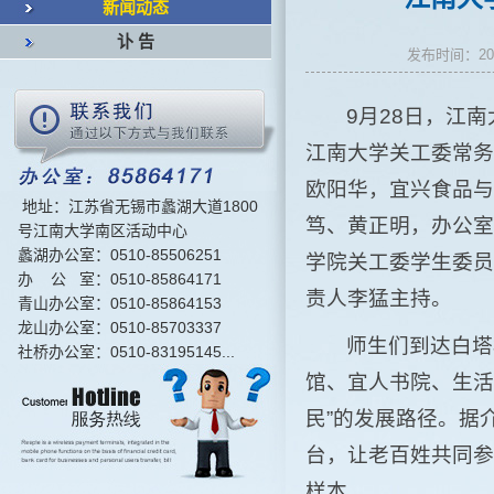
新闻动态
讣 告
发布时间：2
9月28日，江
江南大学关工委常务
欧阳华，宜兴食品与
地址：江苏省无锡市蠡湖大道1800
笃、黄正明，办公室
号江南大学南区活动中心
蠡湖办公室：0510-85506251
学院关工委学生委员
办 公 室：0510-85864171
责人李猛主持。
青山办公室：0510-85864153
龙山办公室：0510-85703337
师生们到达白塔
社桥办公室：0510-83195145...
馆、宜人书院、生活
民”的发展路径。据
台，让老百姓共同参
样本。