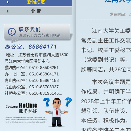
新闻动态
讣 告
发布时间：2
江南大学关工委
常务副主任工作交流
书记、校关工委秘书
地址：江苏省无锡市蠡湖大道1800
（党委副书记）等，
号江南大学南区活动中心
蠡湖办公室：0510-85506251
欣等同志，共26位
办 公 室：0510-85864171
青山办公室：0510-85864153
本次会议主题是
龙山办公室：0510-85703337
作成果，并明确下半
社桥办公室：0510-83195145...
2025年上半年工
想引领、队伍建设、
本任务，积极作为，
形成各学院关工委的