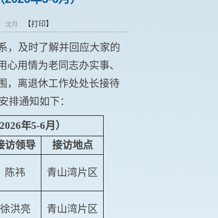
【打印】
作处 沈月
系，及时了解并回应大家的
用心用情为老同志办实事、
围，离退休工作处处长接待
体安排通知如下：
26年5-6月）
接访领导
接访地点
陈祎
青山湾片区
徐洪亮
青山湾片区