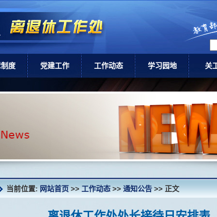
章制度
党建工作
工作动态
学习园地
关
级政策
党建工作
通知公告
领导讲话
关工
校规章
新闻动态
健康养老
关
讣 告
当前位置:
网站首页
>>
工作动态
>>
通知公告
>> 正文
离退休工作处处长接待日安排表（2