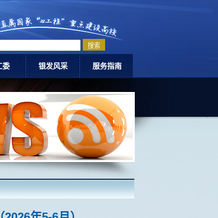
工委
银发风采
服务指南
委动态
老科协
退休指南
爱网
老体协
活动中心介绍
银龄教师计划
下载专区
老同志优秀事迹
联系我们
026年5-6月）