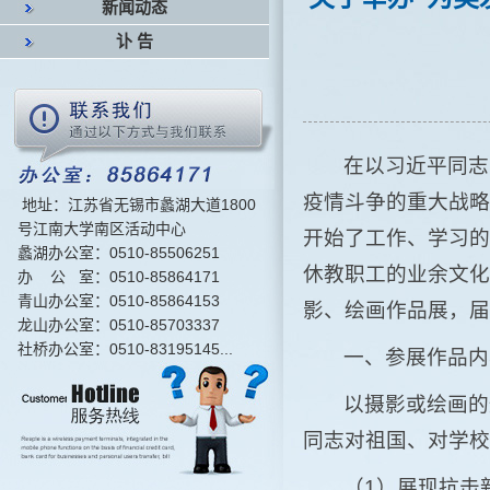
新闻动态
讣 告
在以习近平同志
疫情斗争的重大战略
地址：江苏省无锡市蠡湖大道1800
号江南大学南区活动中心
开始了工作、学习的
蠡湖办公室：0510-85506251
休教职工的业余文化
办 公 室：0510-85864171
青山办公室：0510-85864153
影、绘画作品展，届
龙山办公室：0510-85703337
社桥办公室：0510-83195145...
一、参展作品内
以摄影或绘画的
同志对祖国、对学校
（1）展现抗击