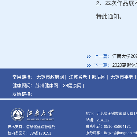
2、本次作品展
特此通知。
上一篇：
江南大学20
下一篇：
2020离退
常用链接：
无锡市政府网
|
江苏省老干部局网
|
无锡市委老
健康顾问：
苏州健康网
|
39健康网
|
友情链接：
地址：江苏省无锡市蠡湖大道18
邮编：214122
联系电话：0510-85864171
技术支持：
信息化建设管理处
服务邮箱：ltxgzc@jiangnan.ed
校内备案号：JW备170151