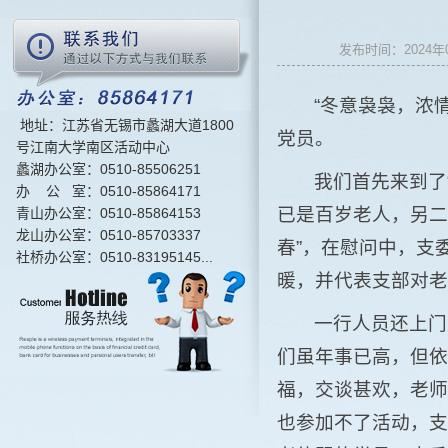
发布时间：2024
“冬意袅袅，浓
地址：江苏省无锡市蠡湖大道1800
党员。
号江南大学南区活动中心
蠡湖办公室：0510-85506251
我们首先来到了
办 公 室：0510-85864171
已是百岁老人，另二
青山办公室：0510-85864153
龙山办公室：0510-85703337
春”，在慰问中，支
社桥办公室：0510-83195145...
暖，并代表支部对老
一行人员还上门
们虽年事已高，但依
福，交谈甚欢，老师
也参加不了活动，支